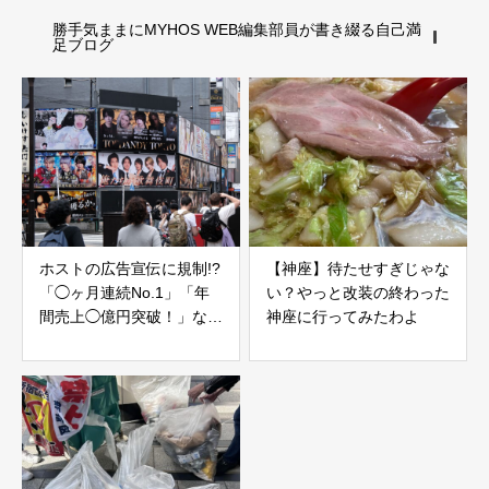
勝手気ままにMYHOS WEB編集部員が書き綴る自己満
足ブログ
ホストの広告宣伝に規制!?
【神座】待たせすぎじゃな
「◯ヶ月連続No.1」「年
い？やっと改装の終わった
間売上◯億円突破！」など
神座に行ってみたわよ
が使えなくなる…