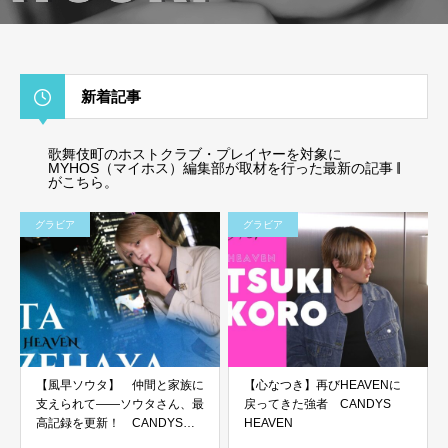
新着記事
歌舞伎町のホストクラブ・プレイヤーを対象に
MYHOS（マイホス）編集部が取材を行った最新の記事
がこちら。
グラビア
グラビア
【風早ソウタ】 仲間と家族に
【心なつき】再びHEAVENに
支えられて――ソウタさん、最
戻ってきた強者 CANDYS
高記録を更新！ CANDYS
HEAVEN
HEAVEN