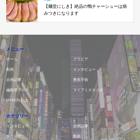
【麺堂にしき】絶品の鴨チャーシューは病
みつきになります
メニュー
ホーム
グラビア
動画
インタビュー
企画記事
整形手術
編集部ブログ
マイアミスタジオ
MYHOSとは
カテゴリー
インタビュー
企画記事
グラビア
動画