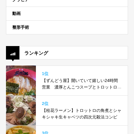
動画
整形手術
ランキング
1位
【ずんどう屋】開いていて嬉しい24時間
営業 濃厚とんこつスープとトロットロ味
玉がヤバい！！
2位
【桂花ラーメン】トロットロの角煮とシャ
キシャキ生キャベツの四次元殺法コンビ
3位