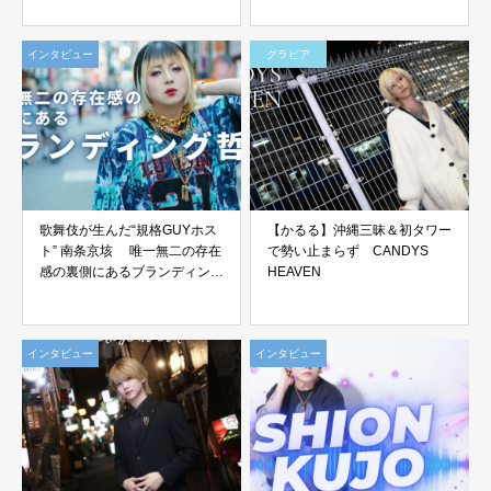
インタビュー
グラビア
歌舞伎が生んだ“規格GUYホス
【かるる】沖縄三昧＆初タワー
ト” 南条京垓 唯一無二の存在
で勢い止まらず CANDYS
感の裏側にあるブランディング
HEAVEN
哲学
インタビュー
インタビュー