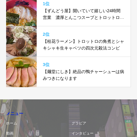
1位
【ずんどう屋】開いていて嬉しい24時間
営業 濃厚とんこつスープとトロットロ味
玉がヤバい！！
2位
【桂花ラーメン】トロットロの角煮とシャ
キシャキ生キャベツの四次元殺法コンビ
3位
【麺堂にしき】絶品の鴨チャーシューは病
みつきになります
メニュー
ホーム
グラビア
動画
インタビュー