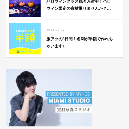
ハロウィングッズ続々入荷中！ハロ
ウィン限定の宣材撮りませんか？全
て貸出無料
2024.08.27
激アツの5日間！名刺が半額で作れち
ゃいます♪