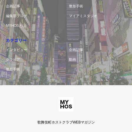
企画記事
整形手術
編集部ブログ
マイアミスタジオ
MYHOSとは
カテゴリー
インタビュー
企画記事
グラビア
動画
整形手術
歌舞伎町ホストクラブWEBマガジン