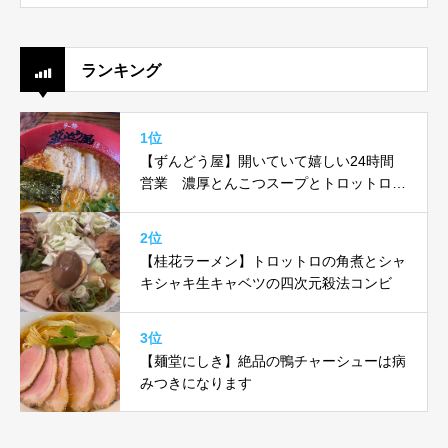
ランキング
1位
【ずんどう屋】開いていて嬉しい24時間
営業 濃厚とんこつスープとトロットロ味
玉がヤバい！！
2位
【桂花ラーメン】トロットロの角煮とシャ
キシャキ生キャベツの四次元殺法コンビ
3位
【麺堂にしき】絶品の鴨チャーシューは病
みつきになります