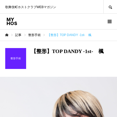
SEARCH
歌舞伎町ホストクラブWEBマガジン
記事
整形手術
【整形】TOP DANDY -1st- 楓
ホーム
【整形】TOP DANDY -1st- 楓
整形手術