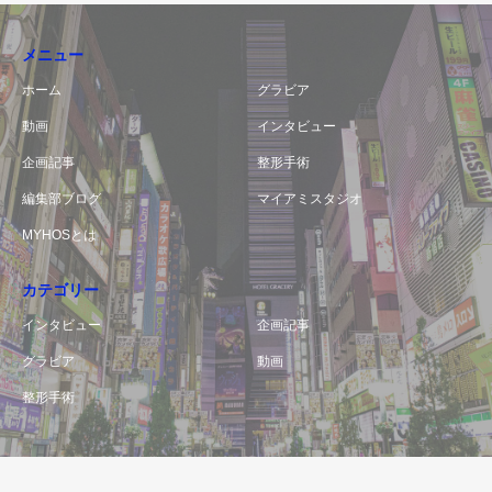
メニュー
ホーム
グラビア
動画
インタビュー
企画記事
整形手術
編集部ブログ
マイアミスタジオ
MYHOSとは
カテゴリー
インタビュー
企画記事
グラビア
動画
整形手術