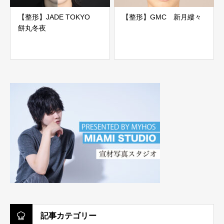
【整形】JADE TOKYO
【整形】GMC 新月縷々
餅丸冬夜
記事カテゴリー