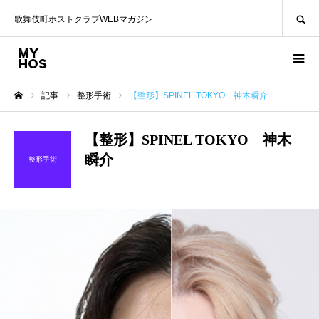
SEARCH
歌舞伎町ホストクラブWEBマガジン
記事
整形手術
【整形】SPINEL TOKYO 神木瞬介
ホーム
【整形】SPINEL TOKYO 神木
瞬介
整形手術