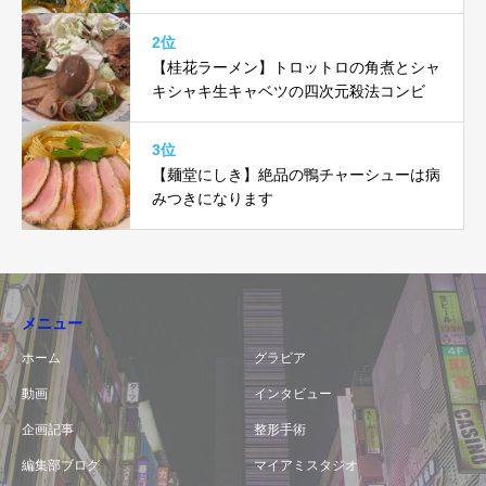
玉がヤバい！！
2位
【桂花ラーメン】トロットロの角煮とシャ
キシャキ生キャベツの四次元殺法コンビ
3位
【麺堂にしき】絶品の鴨チャーシューは病
みつきになります
メニュー
ホーム
グラビア
動画
インタビュー
企画記事
整形手術
編集部ブログ
マイアミスタジオ