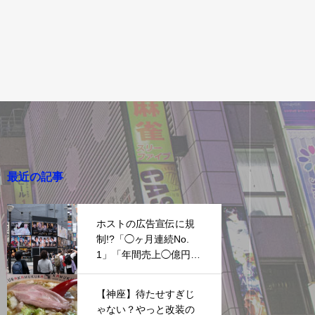
最近の記事
ホストの広告宣伝に規
制!?「◯ヶ月連続No.
1」「年間売上◯億円突
破！」などが使えなく
なる…
【神座】待たせすぎじ
ゃない？やっと改装の