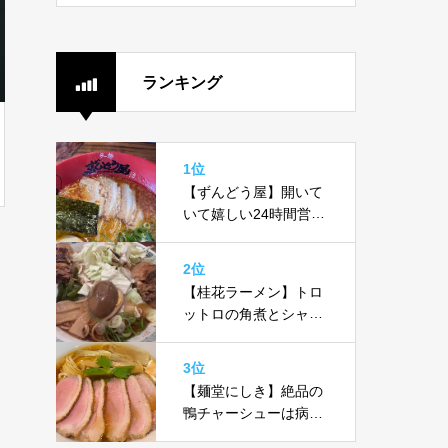
ランキング
1位
【ずんどう屋】開いて
いて嬉しい24時間営
業 濃厚とんこつスー
プとトロットロ味玉が
2位
ヤバい！！
【桂花ラーメン】トロ
ットロの角煮とシャキ
シャキ生キャベツの四
次元殺法コンビ
3位
【麺堂にしき】絶品の
鴨チャーシューは病み
つきになります