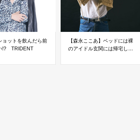
ショットを飲んだら前
【森永ここあ】ベッドには裸
!? TRIDENT
のアイドル玄関には帰宅した
エース