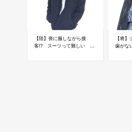
【陸】喪に服しながら接
【将】
客!? スーツって難しい
歯がない
club -FAIRY-