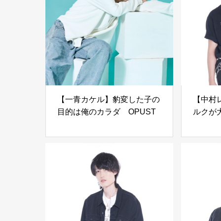
【一青カケル】豹変した子の
【中村
目的は俺のカラダ OPUST
ルクが大