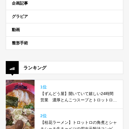
企画記事
グラビア
動画
整形手術
ランキング
1位
【ずんどう屋】開いていて嬉しい24時間
営業 濃厚とんこつスープとトロットロ味
玉がヤバい！！
2位
【桂花ラーメン】トロットロの角煮とシャ
キシャキ生キャベツの四次元殺法コンビ