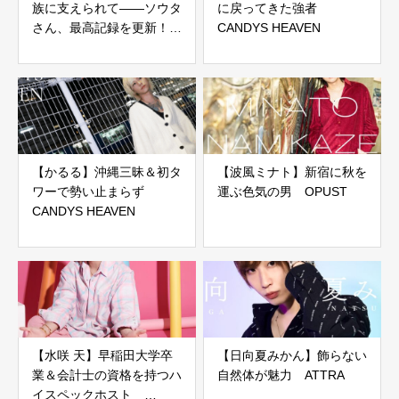
族に支えられて――ソウタ
に戻ってきた強者
さん、最高記録を更新！
CANDYS HEAVEN
CANDYS HEAVEN
【かるる】沖縄三昧＆初タ
【波風ミナト】新宿に秋を
ワーで勢い止まらず
運ぶ色気の男 OPUST
CANDYS HEAVEN
【水咲 天】早稲田大学卒
【日向夏みかん】飾らない
業＆会計士の資格を持つハ
自然体が魅力 ATTRA
イスペックホスト