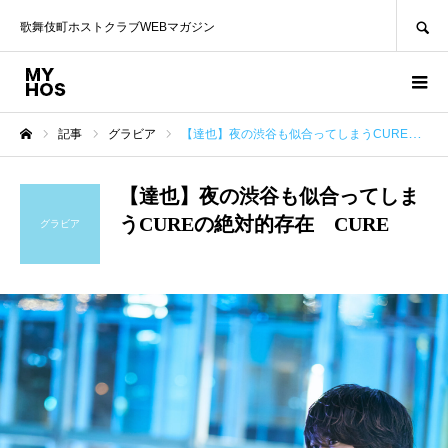
SEARCH
歌舞伎町ホストクラブWEBマガジン
記事
グラビア
【達也】夜の渋谷も似合ってしまうCUREの絶対的存在 CURE
ホーム
【達也】夜の渋谷も似合ってしま
うCUREの絶対的存在 CURE
グラビア