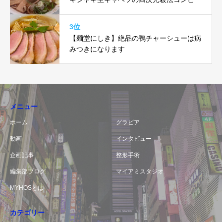
3位
【麺堂にしき】絶品の鴨チャーシューは病
みつきになります
メニュー
ホーム
グラビア
動画
インタビュー
企画記事
整形手術
編集部ブログ
マイアミスタジオ
MYHOSとは
カテゴリー