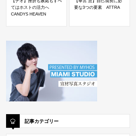
【ナオ】挫折も嫉妬もすべ
【華宮 慧】自己成長に必
てはホストの活力へ
要な3つの要素 ATTRA
CANDYS HEAVEN
記事カテゴリー