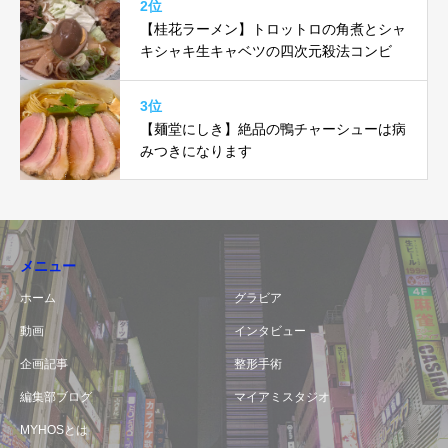
2位
【桂花ラーメン】トロットロの角煮とシャ
キシャキ生キャベツの四次元殺法コンビ
3位
【麺堂にしき】絶品の鴨チャーシューは病
みつきになります
メニュー
ホーム
グラビア
動画
インタビュー
企画記事
整形手術
編集部ブログ
マイアミスタジオ
MYHOSとは