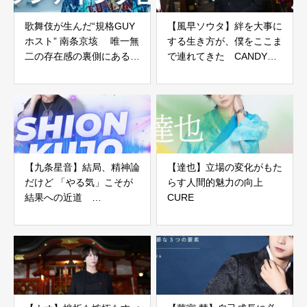
歌舞伎が生んだ“規格GUY
【風早ソウタ】絆を大事に
ホスト” 南条京垓 唯一無
する生き方が、僕をここま
二の存在感の裏側にあるブ
で連れてきた CANDYS
ランディング哲学
HEAVEN
【九条星音】結局、精神論
【達也】立場の変化がもた
だけど 「やる気」こそが
らす人間的魅力の向上
結果への近道
CURE
FUYUTSUKI -PARTY-