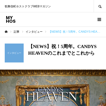
SEARCH
歌舞伎町ホストクラブWEBマガジン
記事
インタビュー
【NEWS】祝！5周年。CANDYS HEAVENのこれまでとこれから
ホーム
【NEWS】祝！5周年。CANDYS
HEAVENのこれまでとこれから
インタビュー