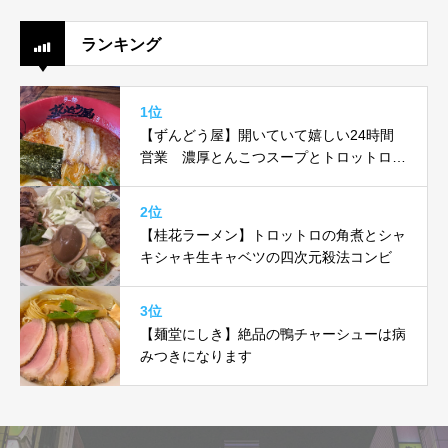
ランキング
1位
【ずんどう屋】開いていて嬉しい24時間
営業 濃厚とんこつスープとトロットロ味
玉がヤバい！！
2位
【桂花ラーメン】トロットロの角煮とシャ
キシャキ生キャベツの四次元殺法コンビ
3位
【麺堂にしき】絶品の鴨チャーシューは病
みつきになります