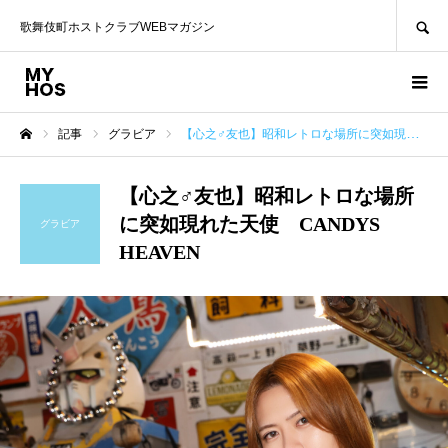
SEARCH
歌舞伎町ホストクラブWEBマガジン
記事
グラビア
【心之♂友也】昭和レトロな場所に突如現れた天使 CANDYS HEAVEN
ホーム
【心之♂友也】昭和レトロな場所
に突如現れた天使 CANDYS
グラビア
HEAVEN