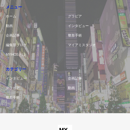
メニュー
ホーム
グラビア
動画
インタビュー
企画記事
整形手術
編集部ブログ
マイアミスタジオ
MYHOSとは
カテゴリー
インタビュー
企画記事
グラビア
動画
整形手術