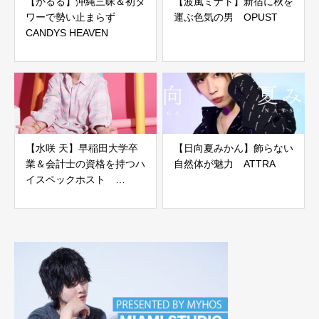
【かるる】沖縄三昧＆初タ
【波風ミナト】新宿に秋を
ワーで勢い止まらず
運ぶ色気の男 OPUST
CANDYS HEAVEN
【水咲 天】早稲田大学卒
【日向夏みかん】飾らない
業＆会計士の資格を持つハ
自然体が魅力 ATTRA
イスペックホスト
FUYUTSUKI -Duo-