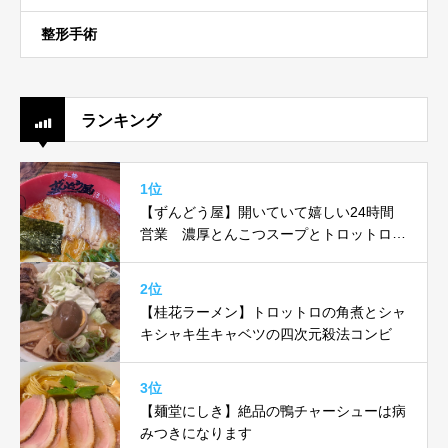
整形手術
ランキング
1位
【ずんどう屋】開いていて嬉しい24時間
営業 濃厚とんこつスープとトロットロ味
玉がヤバい！！
2位
【桂花ラーメン】トロットロの角煮とシャ
キシャキ生キャベツの四次元殺法コンビ
3位
【麺堂にしき】絶品の鴨チャーシューは病
みつきになります