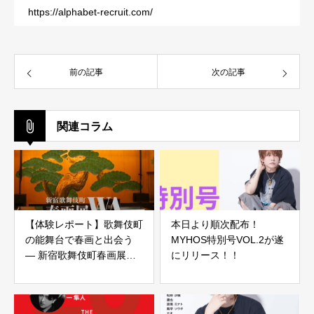
https://alphabet-recruit.com/
前の記事
次の記事
関連コラム
【体験レポート】歌舞伎町
本日より順次配布！
の能舞台で春画と出会う
MYHOS特別号VOL.2が遂
― 新宿歌舞伎町春画展・
にリリース！！
後期展示へ行ってきました