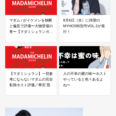
マダム♂がイケメンを独断
8月6日（水）に待望の
と偏見で評価〜大物登場の
MYHOS特別号VOL.2が発
巻〜【マダミシュランガイ
行！
ド】
【マダミシュラン】一切参
人の不幸の蜜の味〜ホスト
考にならないマダムの完全
やっていると色々あるよ
私情ホスト評価／華宮 慧
ね〜