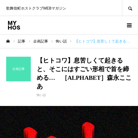
SEARCH
歌舞伎町ホストクラブWEBマガジン
記事
企画記事
怖い話
【ヒトコワ】息苦しくて起きると、そこにはすごい形相で首を締める… ［ALPHABET］森永ここあ
ホーム
【ヒトコワ】息苦しくて起きる
と、そこにはすごい形相で首を締
企画記事
める… ［ALPHABET］森永ここ
あ
怖い話