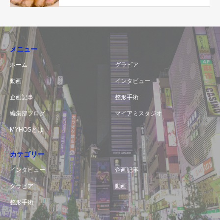
メニュー
ホーム
グラビア
動画
インタビュー
企画記事
整形手術
編集部ブログ
マイアミスタジオ
MYHOSとは
カテゴリー
インタビュー
企画記事
グラビア
動画
整形手術