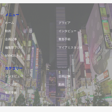
メニュー
ホーム
グラビア
動画
インタビュー
企画記事
整形手術
編集部ブログ
マイアミスタジオ
MYHOSとは
カテゴリー
インタビュー
企画記事
グラビア
動画
整形手術