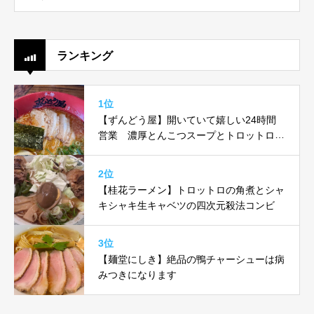
ランキング
1位
【ずんどう屋】開いていて嬉しい24時間
営業 濃厚とんこつスープとトロットロ味
玉がヤバい！！
2位
【桂花ラーメン】トロットロの角煮とシャ
キシャキ生キャベツの四次元殺法コンビ
3位
【麺堂にしき】絶品の鴨チャーシューは病
みつきになります